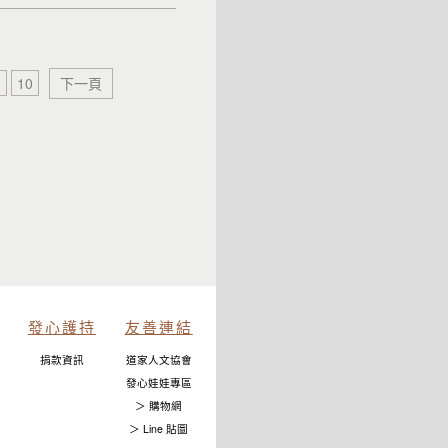
10
下一頁
發心護持
友善連結
捐款資訊
道家人文協會
發心娃娃專區
＞ 購物網
＞ Line 貼圖