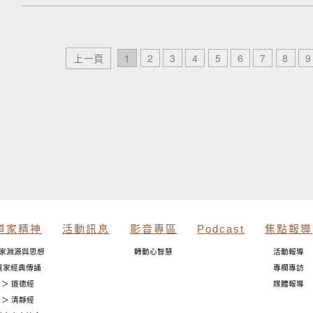
上一頁
1
2
3
4
5
6
7
8
9
道家精神
活動訊息
影音專區
Podcast
焦點報導
家淵源與思想
轉動心智慧
活動報導
道家經典傳誦
專欄專訪
＞ 道德經
媒體報導
＞ 清靜經