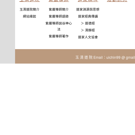
玉清道院簡介
紫嚴導師簡介
道家淵源與思想
網站緣起
紫嚴導師語錄
道家經典傳誦
紫嚴導師說谷神心
＞ 道德經
法
＞ 清靜經
紫嚴導師著作
道家人文協會
玉 清 道 院 Email：uichin99 @ gmail