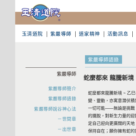
玉清道院
紫嚴導師
道家精神
活動訊息
紫嚴導師語錄
紫嚴導師
蛇麼都來 龍騰新境
紫嚴導師簡介
蛇麼都來龍騰新境 ~ 
紫嚴導師語錄
變、靈動，亦寓意潛伏積
一切可能——無論是挑戰
紫嚴導師說谷神心法
的擺脫，對新生力量的迎
－世間章
定自己迎向更廣闊的天地
－出世章
保持自在；願你擁有蛇的