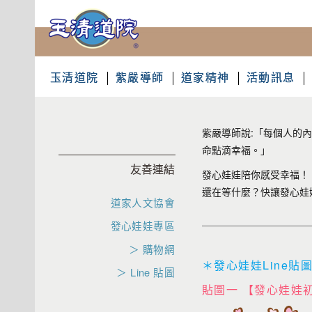
玉清道院
紫嚴導師
道家精神
活動訊息
紫嚴導師說:「每個人的
命點滴幸福。」
友善連結
發心娃娃陪你感受幸福！
還在等什麼？快讓發心娃
道家人文協會
發心娃娃專區
＞ 購物網
＊發心娃娃Line貼
＞ Line 貼圖
貼圖一 【發心娃娃初