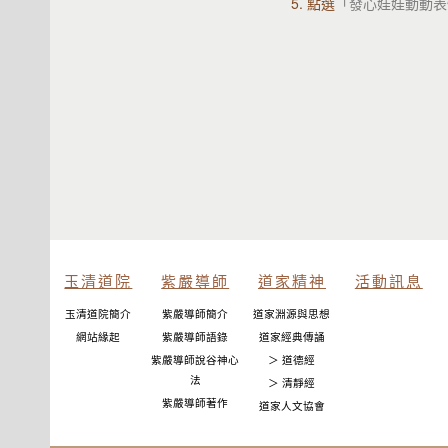
5. 點選
「發心娃娃動動表
玉清道院
紫嚴導師
道家精神
活動訊息
玉清道院簡介
紫嚴導師簡介
道家淵源與思想
網站緣起
紫嚴導師語錄
道家經典傳誦
紫嚴導師說谷神心
＞ 道德經
法
＞ 清靜經
紫嚴導師著作
道家人文協會