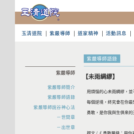
玉清道院
紫嚴導師
道家精神
活動訊息
紫嚴導師語錄
紫嚴導師
【未雨綢繆】
紫嚴導師簡介
用煩惱的心未雨綢繆，並
紫嚴導師語錄
每個逆境，終究會在你最
紫嚴導師說谷神心法
勇敢，是你我與生俱來的
－世間章
－出世章
撰文 /《 勇敢層級：用