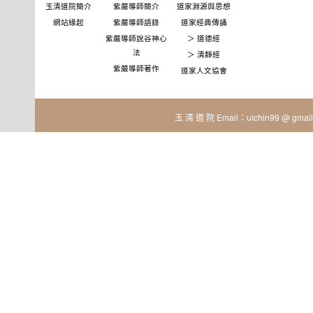
玉清道院簡介
紫嚴導師簡介
道家淵源與思想
網站緣起
紫嚴導師語錄
道家經典傳誦
紫嚴導師說谷神心
＞ 道德經
法
＞ 清靜經
紫嚴導師著作
道家人文協會
玉 清 道 院 Email：uichin99 @ gmail