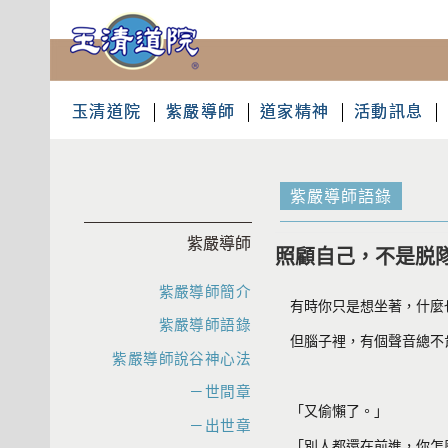
玉清道院
紫嚴導師
道家精神
活動訊息
紫嚴導師語錄
紫嚴導師
照顧自己，不是脱
紫嚴導師簡介
有時你只是想坐著，什麼
紫嚴導師語錄
但腦子裡，有個聲音總不
紫嚴導師說谷神心法
－世間章
「又偷懶了。」
－出世章
「別人都還在前進，你怎