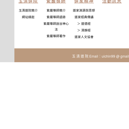
玉清道院
紫嚴導師
道家精神
活動訊息
玉清道院簡介
紫嚴導師簡介
道家淵源與思想
網站緣起
紫嚴導師語錄
道家經典傳誦
紫嚴導師說谷神心
＞ 道德經
法
＞ 清靜經
紫嚴導師著作
道家人文協會
玉 清 道 院 Email：uichin99 @ gmail