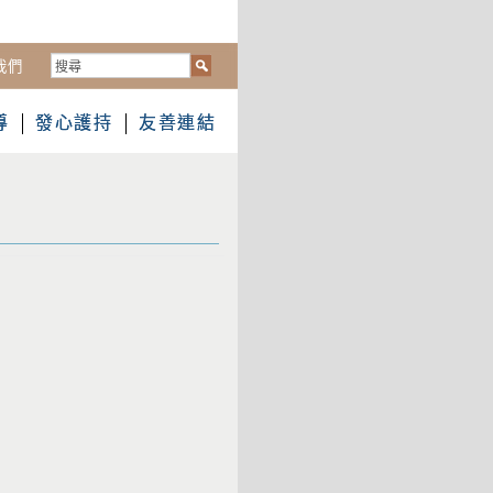
搜
我們
尋...
導
發心護持
友善連結