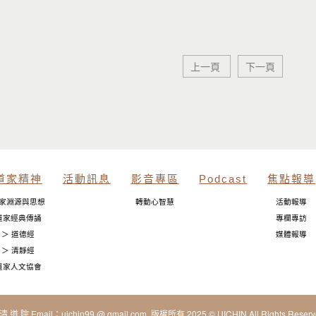
上一頁
下一頁
道家精神
活動訊息
影音專區
Podcast
焦點報導
家淵源與思想
轉動心智慧
活動報導
道家經典傳誦
專欄專訪
＞ 道德經
媒體報導
＞ 清靜經
道家人文協會
清 道 院 Email：uichin99 @ gmail.com 版權所有 2025 © UICHIN All Rights Reserv