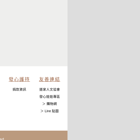
發心護持
友善連結
捐款資訊
道家人文協會
發心娃娃專區
＞ 購物網
＞ Line 貼圖
ed.