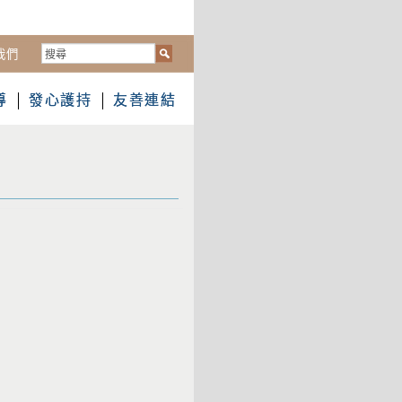
搜
我們
尋...
導
發心護持
友善連結