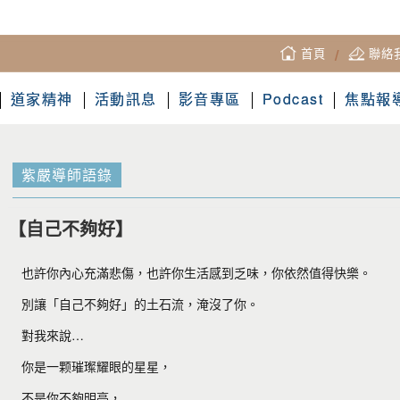
首頁
/
聯絡
道家精神
活動訊息
影音專區
Podcast
焦點報
紫嚴導師語錄
【自己不夠好】
也許你內心充滿悲傷，也許你生活感到乏味，你依然值得快
樂。
別讓「自己不夠好」的土石流，淹沒了你。
對我來說…
你是一颗璀璨耀眼的星星，
不是你不夠明亮，