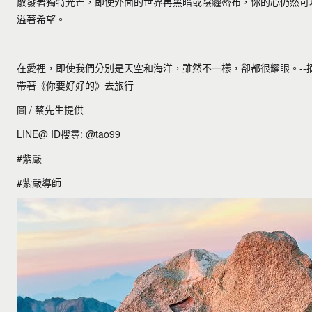
散發著獨特光芒，即使外面的世界再黑暗或陰霾密布，你的心仍然可
溢著希望。
在愛裡，即使我們分別是天空和海洋，雖然不一樣，卻都很耀眼。--摘
帶著《你要好好的》去旅行
圖 / 蔡先生提供
LINE@ ID搜尋: @tao99
#紫嚴
#紫嚴導師