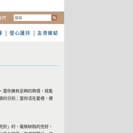
搜
我們
尋...
導
發心護持
友善連結
。當你擁有足夠的熱情，就能
壞的分別；當你活在愛裡，便
完好」的，毫無缺陷的完好，