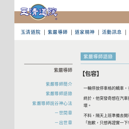
玉清道院
紫嚴導師
道家精神
活動訊息
紫嚴導師語錄
紫嚴導師
【包容】
紫嚴導師簡介
一輛停放停車格的轎車，
紫嚴導師語錄
終於，他突發奇想在汽車
紫嚴導師說谷神心法
壞。
－世間章
不料，隔天上班準備去開
－出世章
「抱歉，只想再證實
一下