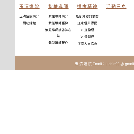
玉清道院
紫嚴導師
道家精神
活動訊息
玉清道院簡介
紫嚴導師簡介
道家淵源與思想
網站緣起
紫嚴導師語錄
道家經典傳誦
紫嚴導師說谷神心
＞ 道德經
法
＞ 清靜經
紫嚴導師著作
道家人文協會
玉 清 道 院 Email：uichin99 @ gmail