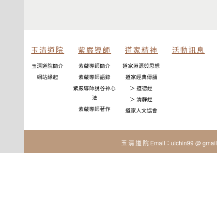
玉清道院
紫嚴導師
道家精神
活動訊息
玉清道院簡介
紫嚴導師簡介
道家淵源與思想
網站緣起
紫嚴導師語錄
道家經典傳誦
紫嚴導師說谷神心
＞ 道德經
法
＞ 清靜經
紫嚴導師著作
道家人文協會
玉 清 道 院 Email：uichin99 @ gmail