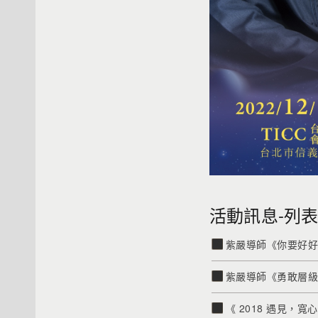
活動訊息-列
紫嚴導師《你要好
紫嚴導師《勇敢層
《 2018 遇見，