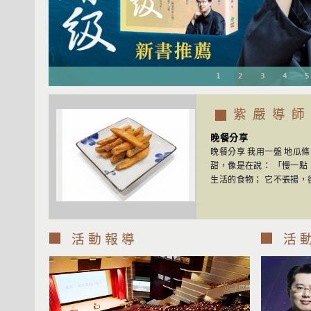
1
2
3
4
5
紫 嚴 導 師
晚餐分享
晚餐分享 我用一盤 地瓜
甜，像是在說： 「慢一點
生活的食物； 它不張揚，卻
活 動 報 導
活 動