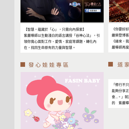
《你要好
【智慧，蘊藏於「心」，只需向內探索】
繼榮登博
紫嚴導師以生動淺白的語言講授「谷神心法」，引
《緣來，我
領你寬心面對工作、愛情、家庭等課題，轉化內
嚴導師再度推
在，找回生命原有的力量與智慧。
道 家
發 心 娃 娃 專 區
「修行不
能夠分享
會...。
的 紫嚴導師.