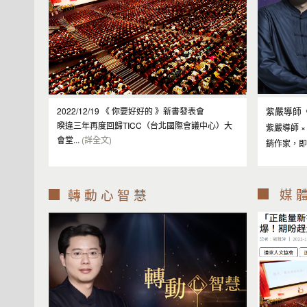
2022/12/19 《 你要好好的 》新書發表會
紫嚴導師
睽違三年再度回歸TICC（台北國際會議中心）大
紫嚴導師 
會堂...
(詳全文)
銷作家，即
媒 體
轉 動 心 智 慧