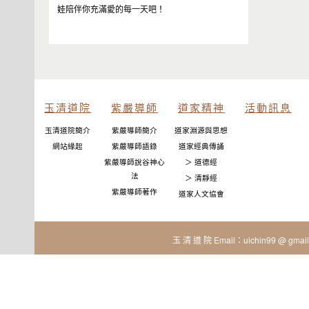
娃陪伴你充滿愛的每一天吧！
玉清道院
紫嚴導師
道家精神
活動訊息
玉清道院簡介
紫嚴導師簡介
道家淵源與思想
網站緣起
紫嚴導師語錄
道家經典傳誦
紫嚴導師說谷神心
＞ 道德經
法
＞ 清靜經
紫嚴導師著作
道家人文協會
玉 清 道 院 Email：uichin99 @ gmail