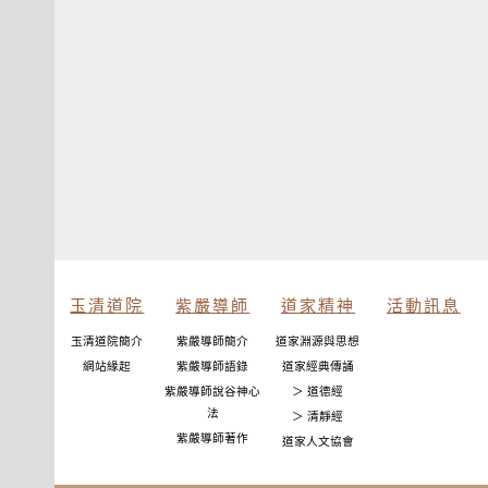
玉清道院
紫嚴導師
道家精神
活動訊息
玉清道院簡介
紫嚴導師簡介
道家淵源與思想
網站緣起
紫嚴導師語錄
道家經典傳誦
紫嚴導師說谷神心
＞ 道德經
法
＞ 清靜經
紫嚴導師著作
道家人文協會