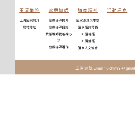
玉清道院
紫嚴導師
道家精神
活動訊息
玉清道院簡介
紫嚴導師簡介
道家淵源與思想
網站緣起
紫嚴導師語錄
道家經典傳誦
紫嚴導師說谷神心
＞ 道德經
法
＞ 清靜經
紫嚴導師著作
道家人文協會
玉 清 道 院 Email：uichin99 @ gmail