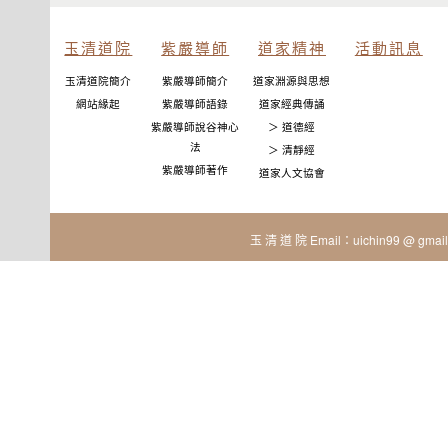
玉清道院
紫嚴導師
道家精神
活動訊息
玉清道院簡介
紫嚴導師簡介
道家淵源與思想
網站緣起
紫嚴導師語錄
道家經典傳誦
紫嚴導師說谷神心
＞ 道德經
法
＞ 清靜經
紫嚴導師著作
道家人文協會
玉 清 道 院 Email：uichin99 @ gmail