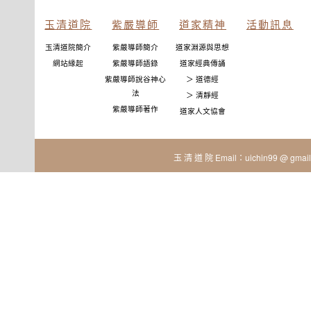
玉清道院
紫嚴導師
道家精神
活動訊息
玉清道院簡介
紫嚴導師簡介
道家淵源與思想
網站緣起
紫嚴導師語錄
道家經典傳誦
紫嚴導師說谷神心
＞ 道德經
法
＞ 清靜經
紫嚴導師著作
道家人文協會
玉 清 道 院 Email：uichin99 @ gmail