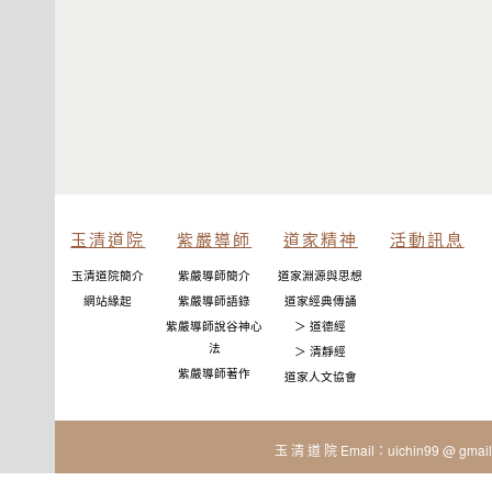
玉清道院
紫嚴導師
道家精神
活動訊息
玉清道院簡介
紫嚴導師簡介
道家淵源與思想
網站緣起
紫嚴導師語錄
道家經典傳誦
紫嚴導師說谷神心
＞ 道德經
法
＞ 清靜經
紫嚴導師著作
道家人文協會
玉 清 道 院 Email：uichin99 @ gmail