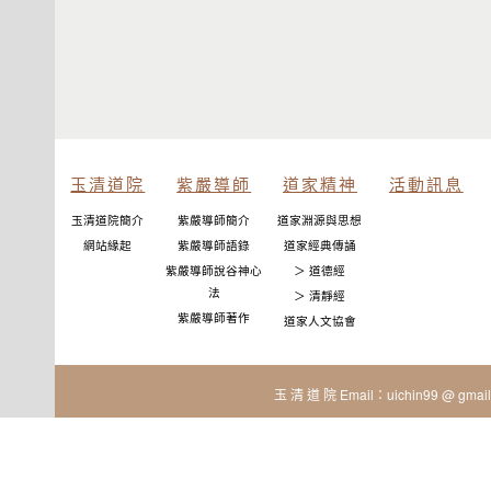
玉清道院
紫嚴導師
道家精神
活動訊息
玉清道院簡介
紫嚴導師簡介
道家淵源與思想
網站緣起
紫嚴導師語錄
道家經典傳誦
紫嚴導師說谷神心
＞ 道德經
法
＞ 清靜經
紫嚴導師著作
道家人文協會
玉 清 道 院 Email：uichin99 @ gmail