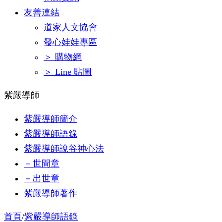
友善連結
道家人文協會
發心娃娃專區
＞ 購物網
＞ Line 貼圖
紫嚴導師
紫嚴導師簡介
紫嚴導師語錄
紫嚴導師說谷神心法
－世間章
－出世章
紫嚴導師著作
首頁
/
紫嚴導師語錄