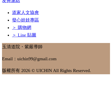
友善連結
道家人文協會
發心娃娃專區
＞ 購物網
＞ Line 貼圖
玉清道院・紫嚴導師
Email：uichin99@gmail.com
版權所有 2026 © UICHIN All Rights Reserved.
選
單
玉
清
道