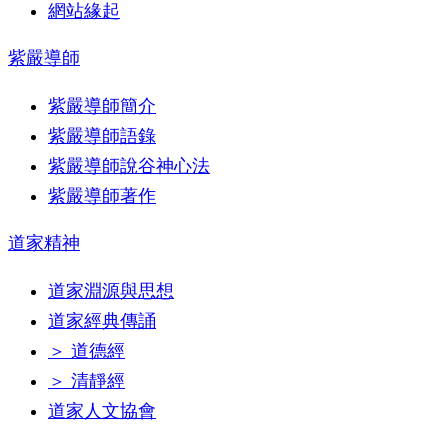
網站緣起
紫嚴導師
紫嚴導師簡介
紫嚴導師語錄
紫嚴導師說谷神心法
紫嚴導師著作
道家精神
道家淵源與思想
道家經典傳誦
＞ 道德經
＞ 清靜經
道家人文協會